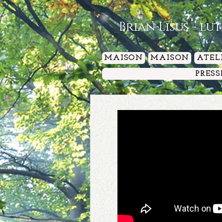
Brian Lisus - lu
MAISON
MAISON
ATEL
PRESS