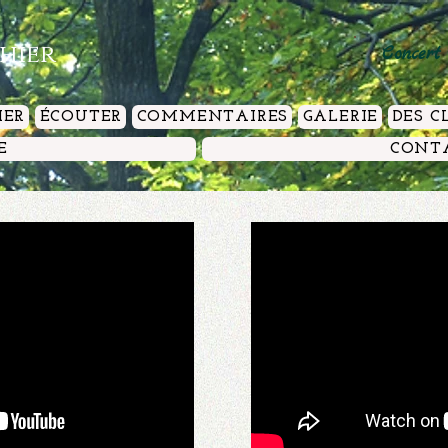
thier
Concert
IER
ÉCOUTER
COMMENTAIRES
GALERIE
DES C
E
CONT