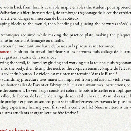
 violin back from locally available maple enables the student pour apprendr
réalisation du filet (incrustation), de cambrage (façonnage de la courbe extéri
ns mettre en danger un morceau de bois coûteux.
ing blocks to the mould, then bending and glueing the nervures (côtés) au
echniques acquired while making the practice plate, making the plaques ar
alité importé d'Allemagne ou d'Italie.
 trous f et montant une barre de basse sur la plaque avant terminée.
nance :
Finition du travail intérieur sur les nervures puis collage de la stru
 et grattez la caisse de résonance .
ving the scroll, followed by glueing and working sur la touche, puis façonna
nto the body, then fitting the neck to the corps en tenant compte de l'élévat
du col et du bouton. Le violon est maintenant terminé 'dans le Blanc' !
varnishing procedure uses materials imported from professional violin varni
s souhaitent aller de l'avant et fabriquer le leur en suivant mes instructions, ce
évouement. Le vernissage consiste à colorer le bois, à le sceller et à appliquer
villes, de l'écrou, de la selle, de la tige de son et du chevalet. Avant d'essayer 
de pratique et poteaux sonores pour se familiariser avec ces travaux les plus i
ng experience hearing your first violin come to life! Nous inviterons un vi
s autres étudiants et organiser une fête festive !
rité et horaires