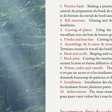
1. Practice back:
Making a practice
central, de préparation du bord, de 
et de finition du travail de bord sa
2. Rib structure:
Glueing and shap
doublures.
3. Carving of plates:
Using the t
travaillant avec du bois de bonne qu
4. F-holes and bass bar:
Cutting les
5. Assemblage de la caisse de réso
Terminez ensuite le travail des bords
6. Neck and scroll:
Shaping and car
7. Neck joint:
Cutting the mortise i
ensuite la mise en forme définitive 
8. Primer, sealer and varnish:
The 
n'est pas un secret et si les étudiant
demande beaucoup de patience et de d
9. Installation :
Installation des che
les étudiants feront plusieurs ponts 
10. Achievement:
The most rewardi
pour jouer votre violon fini à tous le
Inscription, frais de scola