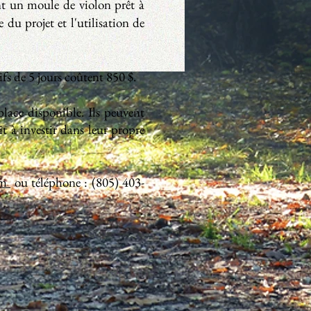
nt un moule de violon prêt à
 du projet et l'utilisation de
fs de 5 jours coûtent 850 $.
lace disponible. Ils peuvent
it à investir dans leur propre
om
ou téléphone : (805) 403-