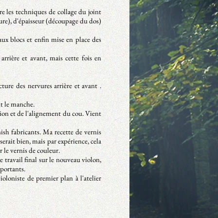
e les techniques de collage du joint
eure), d'épaisseur (découpage du dos)
x blocs et enfin mise en place des
rière et avant, mais cette fois en
cture des nervures arrière et avant .
nt le manche.
ion et de l'alignement du cou. Vient
sh fabricants. Ma recette de vernis
 serait bien, mais par expérience, cela
 le vernis de couleur.
le travail final sur le nouveau violon,
mportants.
oloniste de premier plan à l'atelier