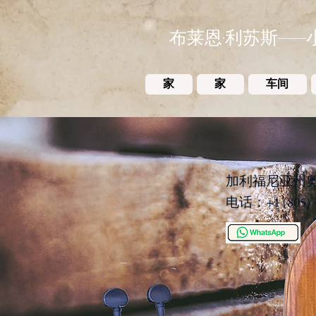
布莱恩·利苏斯——
家
家
车间
加利福尼亚州奥海
电话：+1 (805) 4