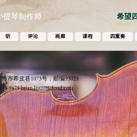
小提琴制作师
希望
听
评论
画廊
课程
四重奏
市希皮巷1073号，邮编93023
03-9475
brian.lisus@icloud.com