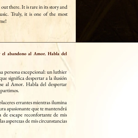
out there. It is rare in its story and
sic. Truly, it is one of the most
ime!
a y el abandono al Amor. Habla del
 una persona excepcional: un luthier
 que significa despertar a la ilusión
arse al Amor. Habla del despertar
mpartimos.
placeres errantes mientras ilumina
tura apasionante que te mantendrá
ía de escape reconfortante de mis
 las asperezas de mis circunstancias