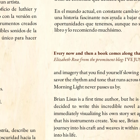
 un artista.
su
icio de luthier y
calidad de audio en
En el mundo actual, en constante cambio 
con la versión en
más a
una historia fascinante nos ayuda a bajar 
strumentos creados
oportunidades que tenemos, aunque no s
libro y lo recomiendo muchísimo.
íbles sonidos de la
o único para hacer
Every now and then a book com
es along th
Elizabeth Rose from the prominent blog:
I'VE J
and imagery that you find yourself slowin
savor the
rh
ythm and tone that runs across 
Morning Light never passes us by.
s.
Brian Lisus is a first time author, but he is 
.
decided to write this incredible novel 
immediately visualizing his own story set ag
that his instruments create. You see, Brian 
journey into his craft and weaves it within
stría, describe un
into his life.
 oscuridad hacia la