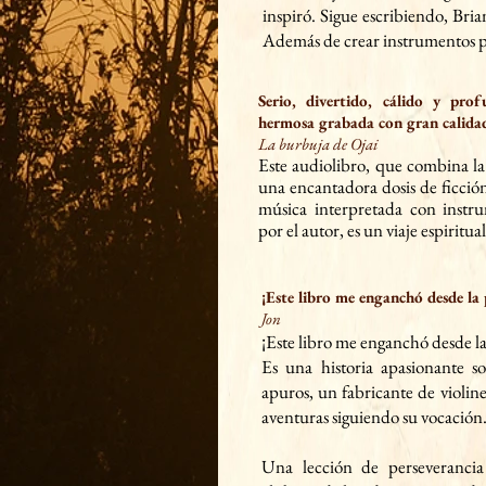
inspiró. Sigue escribiendo, Brian
Además de crear instrumentos pr
Serio, divertido, cálido y pro
hermosa grabada con gran calida
La burbuja de Ojai
Este audiolibro, que combina la
una encantadora dosis de ficció
música interpretada con instru
por el autor, es un viaje espiritual
¡Este libro me enganchó desde la
Jon
¡Este libro me enganchó desde l
Es una historia apasionante so
apuros, un fabricante de violin
aventuras siguiendo su vocación
Una lección de perseverancia