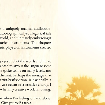
is a uniquely magical audiobook.
utobiographical yet allegorical tale
world, and ultimately embracing it
 musical instruments. The chapters
usic played on instruments created
 my eyes and let the words and music
wanted to savour the language some
ok spoke to me on many levels, and
hemist. Perhaps the message that
ist/craftsperson is essentially a
a vast ocean of a creative energy. I
f when my creative work is flowing.
t when I'm feeling lost and alone,
 Give yourself a treat.