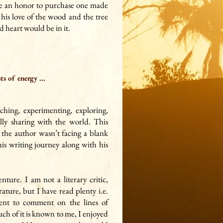
 be an honor to purchase one made
his love of the wood and the tree
 heart would be in it.
sts of energy
...
arching, experimenting, exploring,
lly sharing with the world. This
 the author wasn’t facing a blank
is writing journey along with his
nture. I am not a literary critic,
rature, but I have read plenty i.e.
ent to comment on the lines of
h of it is known to me, I enjoyed