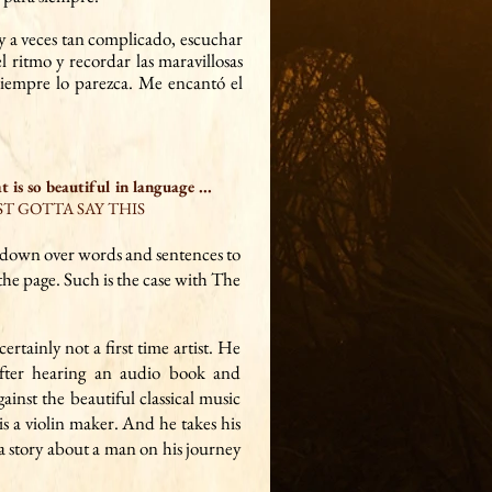
 la configuración
y a veces tan complicado, escuchar
lta
el ritmo y
recordar las maravillosas
iempre lo parezca. Me encantó el
at is so beautiful in language
...
UST GOTTA SAY THIS
g down over words and sentences to
the page. Such is the case with The
certainly not a first time artist. He
after hearing an audio book and
ainst the beautiful classical music
is a violin maker. And he takes his
 a story about a man on his journey