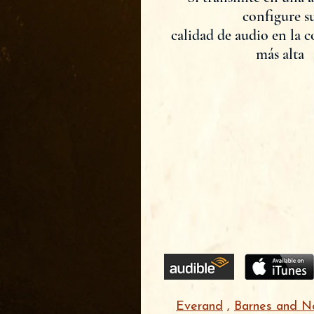
configure s
calidad de audio en la 
más alta
Everand
,
Barnes and N