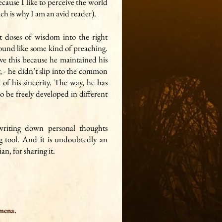
ecause I like to perceive the world
ch is why I am an avid reader).
 doses of wisdom into the right
 sound like some kind of preaching.
ve this because he maintained his
y, - he didn’t slip into the common
t of his sincerity. The way, he has
to be freely developed in different
writing down personal thoughts
g tool. And it is undoubtedly an
ian, for sharing it.
amena.