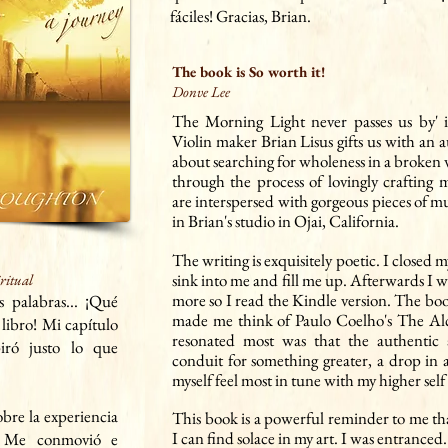
fáciles! Gracias, Brian.
The book is So worth it!
Donve Lee
Th
e Morning Light never passes us by' 
Violin maker B
r
ian Lisus gifts us with an a
about sea
rching for wholeness in a broken 
through the proc
ess of lovingly crafting
are interspersed with gorgeous pieces of m
in Brian's studio in Ojai, California.
The
writing is exquisitely poetic. I closed
sink i
nto me and fill me up. Afterwards I 
iritual
more so I read the Kindle version. The bo
s palabras... ¡Qué
made me think of Paulo Coelho's The Alc
 libro! Mi capítulo
reso
nated most was that the authentic art
piró justo lo que
conduit for something greater, a drop i
n 
myself feel most in tune with my higher sel
obre la experiencia
This book is a powerful reminder to me tha
I can find solace in my art. I was entranced.
Me
conmovió e