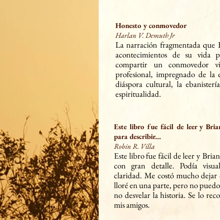
Honesto y conmovedor
Harlan V. Demuth Jr
La narración fragmentada que B
acontecimientos de su vida p
compartir un conmovedor via
profesional, impregnado de la 
diáspora cultural, la ebanisterí
espiritualidad.
Este libro fue fácil de leer y Bri
para describir...
Robin R. Villa
Este libro fue fácil de leer y
Brian
con gran detalle. Podía visua
claridad. Me costó mucho dejar d
lloré en una parte, pero no pued
no desvelar la historia. Se lo re
mis amigos.