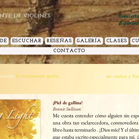
ante de violines
Conciert
Esperan
 DE
ESCUCHAR
RESEÑAS
GALERÍA
CLASES
C
CONTACTO
escucha
la transmisión gratis.
Libro
en rústica y Ki
¡Piel de gallina!
Bonnie Sullivan
Me cuesta entender cómo alguien sin expe
una obra tan esclarecedora, conmovedora 
libro hasta terminarlo
. ¡Dios mío! Y el últi
que estaba escrito especialmente para mí.