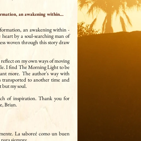
ormation, an awakening within...
sformation, an awakening within -
e heart by a soul-searching man of
ness woven through this story draw
reflect on my own ways of moving
 tale. I find The Morning Light to be
want more. The author's way with
s transported to another time and
t but my soul.
ch of inspiration. Thank you for
e, Brian.
ntamente. La saboreé como un buen
licación, configure
 para siempre.