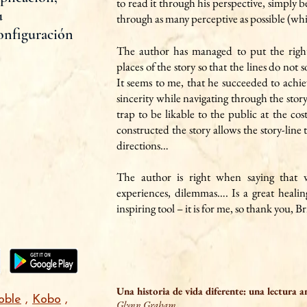
to read it through his perspective, simply b
u
through as many perceptive as possible (whi
configuración
The author has managed to put the right
places of the story so that the lines do not
It seems to me, that he succeeded to achie
sincerity while navigating through the stor
trap to be likable to the public at the cos
constructed the story allows the story-line 
directions…
The author is right when saying that 
experiences,
dilemmas…. Is a great healin
inspiring tool – it is for me, so thank you, Br
Una historia de vida diferente: una lectura 
oble
,
Kobo
,
Glynn Graham