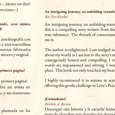
... ¡tienes un don!
eciosos :-)
An intriguing journey, an unfolding transf
Rev.Teri Kierbel
fundo, ¡con música
An intriguing journey, an unfolding tran
d!
this is a compell
ing st
o
ry written from th
true substance. The threads of conscious
 autobiografía con
me in.
n y una maravillosa
mentos fabricados
The author is enlightened. I
am nudged to 
 sincero y original.
about my w
orld as I am lost in the story's
courageously honest and compelling. I 
words are impassioned and stirring. I wa
place. This book not only touched my hear
 primera página!
I highly recommend it to anyone in sear
a primera página!
offering this gentle challenge to Love's Peac
bre un artista en
es, y sus numerosas
.
¡Estimulante!
Michele A. Berson
Descargué esta historia y la escuché le
 plasmada en los
Si transmite en una ap
trozo de chocolate que deseaba que durara