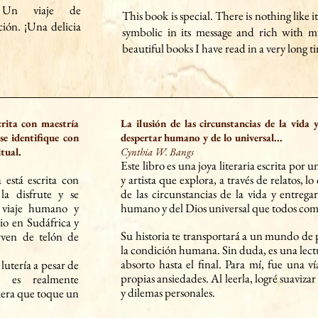
 Un viaje de
This book is special. There is nothing like it 
ión. ¡Una delicia
symbolic in its message and rich with mu
beautiful books I have read in a very long t
crita con maestría
La ilusión de las circunstancias de la vid
se identifique con
despertar humano y de lo universal...
tual.
Cynthia W. Bangs
Este libro es una joya literaria escrita por
 está escrita con
y artista que explora, a través de relatos, lo
la disfrute y se
de las circunstancias de la vida y entreg
 viaje humano y
humano y del Dios universal que todos co
io
en Sudáfrica y
Su historia te transportará a un mundo de 
irven de telón de
la condición humana. Sin duda, es una lec
absorto hasta el final. Para mí, fue una v
 lutería a pesar de
propias ansiedades. Al leerla, logré suavizar
a es realmente
y dilemas personales.
iera que toque un