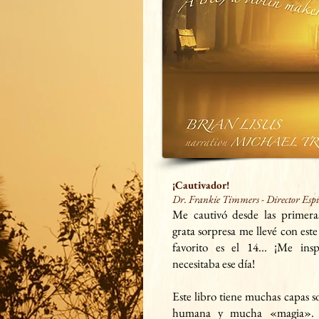
¡Cautivador!
Dr. Frankie Timmers
- Director Esp
Me cautivó desde las
primera
grata sorpresa me llevé con este
favorito es el 14... ¡Me ins
necesitaba ese día!
Este libro tiene muchas capas s
humana y mucha «magia».