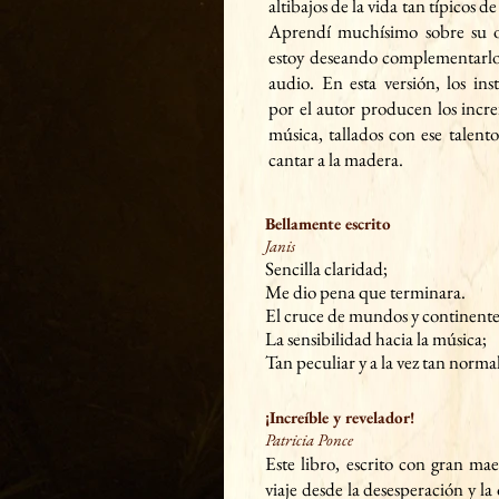
altibajos de la vida
tan típicos de
Aprendí muchísimo sobre su of
estoy deseando complementarlo 
audio. En esta versión, los in
por el autor producen los incre
música, tallados con ese talent
cantar a la madera.
Bellamente escrito
Janis
Sencilla claridad;
Me dio pena que terminara.
El cruce de mundos y continente
La sensibilidad hacia la música;
Tan peculiar y a la vez tan normal
¡Increíble y revelador!
Patricia Ponce
Este libro, escrito con gran mae
viaje desde la desesperación y la