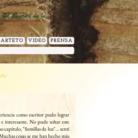
o del Cuarteto de la
za
UARTETO
VIDEO
PRENSA
ndle
riencia como escritor pudo lograr
e interesante. No pude soltar este
mo capítulo, "Semillas de
luz"... sentí
 ¡Muchas cosas se me han hecho más