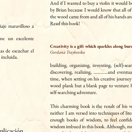
And if I wanted to buy a violin it would
by Brian because I would know that all of 
the wood came from and all of his hands and
Read this book!
iaje maravilloso a
ene un excelente
Creativity is a gift which sparkles along bur
s de escuchar el
Gordana Traykovska
 incluida.
building, organizing, inventing, (self)-se
discovering, realizing, …………and eventua
time, when setting on his creative journey
wood plank but a blank page to venture h
self-searching adventure.
This ch
arming book is the result of his ve
neither I am versed into techniques of lite
enough books of wisdom, to feel confid
wisdom imbued in this book. Although, muc
plicación,