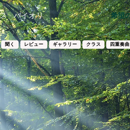
 - バイオリ
希望
聞く
レビュー
ギャラリー
クラス
四重奏曲