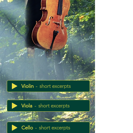
Violin
short excerpts
Viola
short excerpts
Cello
short excerpts