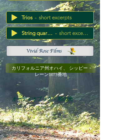
Trios
short excerpts
String quartets
short excerpts
カリフォルニア州オハイ、
シッピー・
レーン1073番地
オーディオブック - 朝の光