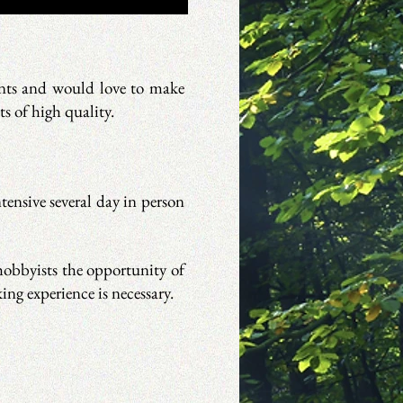
ents and would love to make
ts of high quality.
tensive several day
in person
 hobbyists the opportunity of
ng experience is necessary.