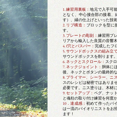
1. 練習用裏板：
地元で入手可
となく、中心接合部の接着、
す）、縁の仕上げといった技
2. リブ構造：
ブロックを型に
す。
3. プレートの彫刻：
練習用プ
リアから輸入した良質の音響
4. f穴とバスバー：
完成したフ
5. サウンドボックスの組み立
サウンドボックスを削ります
6. ネックとスクロール：
スクロ
7. ネックジョイント：
胴体に
後、ネックとボタンの最終的
8. プライマー、シーラー、ニ
スのレシピは秘密ではありま
必要です。ニス塗りは、木材
9. セットアップ：
ペグ、ナッ
と魂柱の取り付け練習を何度
10．達成感：
初めて作ったバ
は一流のバイオリニストをお
ます！