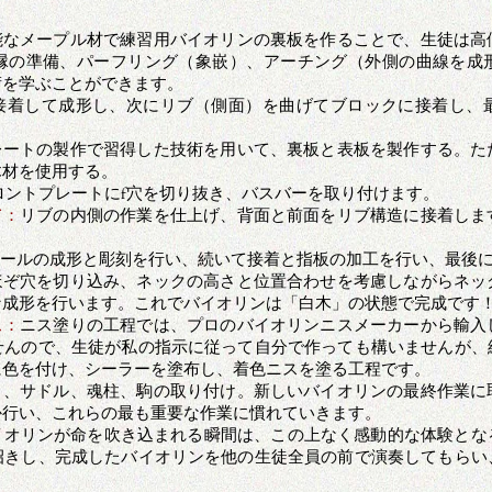
能なメープル材で練習用バイオリンの裏板を作ることで、生徒は高
縁の準備、パーフリング（象嵌）、アーチング（外側の曲線を成
術を学ぶことができます。
接着して成形し、次にリブ（側面）を曲げてブロックに接着し、
レートの製作で習得した技術を用いて、裏板と表板を製作する。た
木材を使用する。
ロントプレートにf穴を切り抜き、バスバーを取り付けます。
て：
リブの内側の作業を仕上げ、背面と前面をリブ構造に接着しま
。
ールの成形と彫刻を行い、続いて接着と指板の加工を行い、最後
ほぞ穴を切り込み、ネックの高さと位置合わせを考慮しながらネッ
な成形を行います。これでバイオリンは「白木」の状態で完成です
ス：
ニス塗りの工程では、プロのバイオリンニスメーカーから輸入
せんので、生徒が私の指示に従って自分で作っても構いませんが、
に色を付け、シーラーを塗布し、着色ニスを塗る工程です。
ト、サドル、魂柱、駒の取り付け。新しいバイオリンの最終作業に
か行い、これらの最も重要な作業に慣れていきます。
イオリンが命を吹き込まれる瞬間は、この上なく感動的な体験とな
招きし、完成したバイオリンを他の生徒全員の前で演奏してもらい