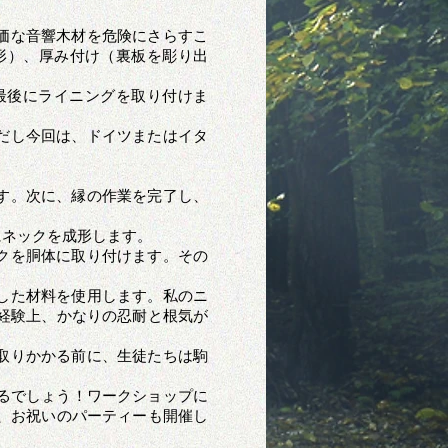
価な音響木材を危険にさらすこ
形）、厚み付け（裏板を彫り出
最後にライニングを取り付けま
だし今回は、ドイツまたはイタ
す。次に、縁の作業を完了し、
にネックを成形します。
クを胴体に取り付けます。その
！
した材料を使用します。私のニ
経験上、かなりの忍耐と根気が
取りかかる前に、生徒たちは駒
るでしょう！ワークショップに
、お祝いのパーティーも開催し