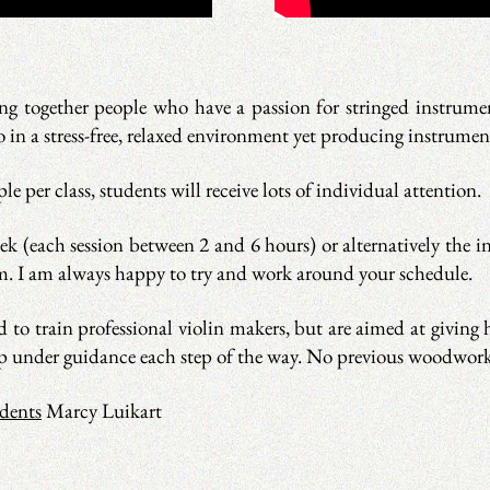
ing together people who have a passion for stringed instrum
lo in a stress-free, relaxed environment yet producing instrumen
le per class, students will receive lots of individual attention.
k (each session between 2 and 6 hours) or alternatively the in
. I am always happy to try and work around your schedule.
d to train professional violin makers, but are aimed at giving
p under guidance each step of the way. No previous woodworki
udents
Marcy Luikart