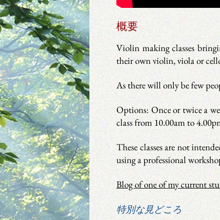
概要
Violin making classes bring
their own violin, viola or cel
As there will only be few peop
Options: Once or twice a wee
class
from 10.00am to 4.00pm
These classes are not intende
using a professional worksho
Blog of one of my current st
特別な見どころ