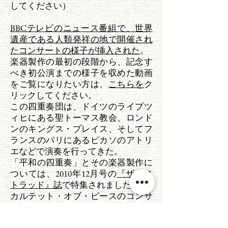
してください）
BBCテレビのニュース番組で、世界
遺産である人類発祥の地で開催され
たコンサートの様子が挿入された
。
楽器製作の最初の段階から、記念す
べき初公演までの様子を収めた動画
をご覧になりたい方は、
こちらを
ク
リックしてください。
この四重奏団は、ドイツのライプツ
ィヒにある聖トーマス教会、ロンド
ンのキングス・プレイス、そしてフ
ランスのパリにあるピカソのアトリ
エなどで演奏を行ってきた。
「平和の四重奏」とその楽器製作に
ついては、2010年12月号の
『ザ・ス
トラッド』誌
で特集されました。
カルテット・オブ・ピースのコンサ
ートで集められた資金は、音楽プロ
グラムを通じてアフリカの貧困地域