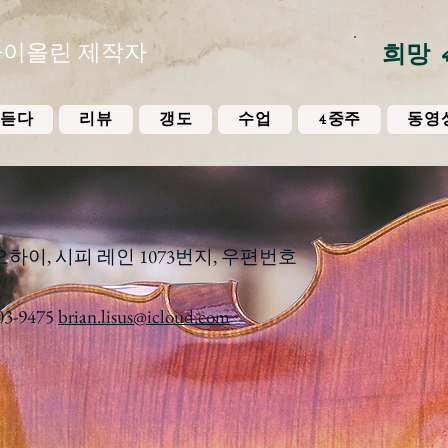
바이올린 제작자
희망 
듣다
리뷰
갱도
수업
4중주
동영
이, 시피 레인 1073번지, 우편번호
03-9475
brian.lisus@icloud.com