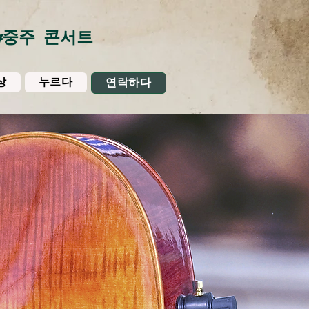
4중주 콘서트
상
누르다
연락하다